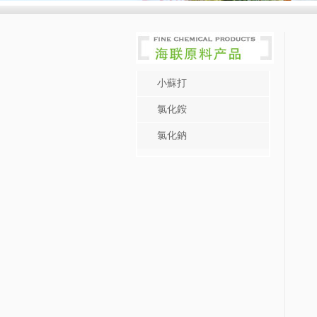
小蘇打
氯化銨
氯化鈉