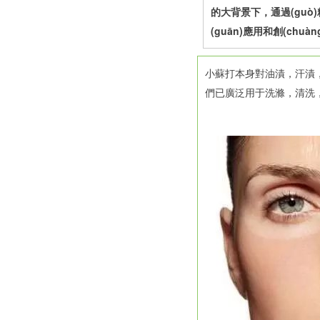
的大背景下，通過(g
(guān)應用和創(chuàng
小蘇打本身對油漬，汗漬
們已廣泛用于洗滌，清洗