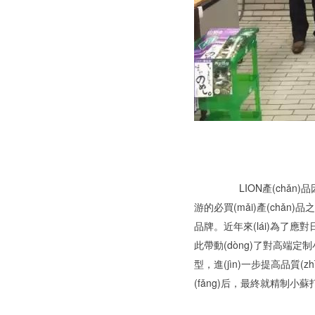
LION產(chǎn
游的必買(mǎi)產(chǎn
品牌。近年來(lái)為了應對日本
此帶動(dòng)了對高端定制小
型，進(jìn)一步提高品質
(fǎng)后，最終就精制